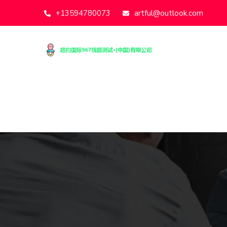
+13594780073
artful@outlook.com