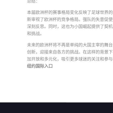
总结：
本届欧洲杯的赛事格局变化反映了足球世界的
新审视了欧洲杯的竞争格局。强队的失意促使
深刻反思。同时，这也为小国崛起提供了契机
和挑战。
未来的欧洲杯将不再是单纯的大国主宰的舞台
创新，迎接来自各方的挑战。在这样的背景下
加开放和多元化，吸引更多球迷的关注和参与
纽约国际入口