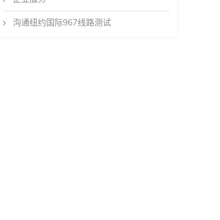
沟通纽约国际967线路测试