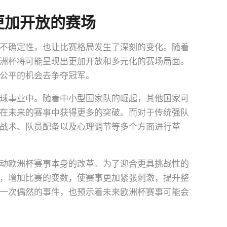
更加开放的赛场
不确定性，也让比赛格局发生了深刻的变化。随着
洲杯将可能呈现出更加开放和多元化的赛场局面。
公平的机会去争夺冠军。
球事业中。随着中小型国家队的崛起，其他国家可
在未来的赛事中获得更多的突破。而对于传统强队
战术、队员配备以及心理调节等多个方面进行革
动欧洲杯赛事本身的改革。为了迎合更具挑战性的
，增加比赛的变数，使赛事更加紧张刺激，提升整
一次偶然的事件，也预示着未来欧洲杯赛事可能会