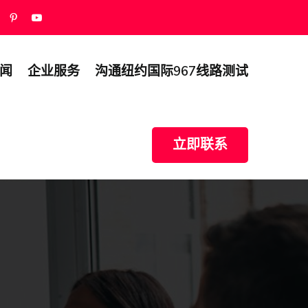
闻
企业服务
沟通纽约国际967线路测试
立即联系