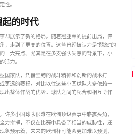
定性。
崛起的时代
事却展示了新的格局。随着冠亚军的提前出局，传
角，走到了更高的位置。这些曾经被认为是“弱旅”的
的一大亮点。尤其是在多支强队失意的背景下，小
的活力。
型国家队，凭借坚韧的战斗精神和创新的战术打
或更远的赛程。对比以往这些小国球队大多依赖一
现出整体作战的优势。球队之间的配合和相互协作
，许多小国球队很难在欧洲顶级赛事中崭露头角，
全力拼搏，不仅在比赛中具备了相当的威胁性，还
现象预示着，未来的欧洲杯可能会更加难以预测，