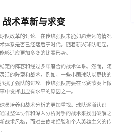
：战术革新与求变
球队改革的讨论。在传统强队未能如愿走远的情况
术体系是否已经落后于时代。随着新兴球队崛起，
能够适应更加多变的比赛形势。
稳定的阵容和经过多年磨合的战术体系。然而，随
灵活的阵型和战术。例如，一些小国球队以更快的
抵抗了强队的进攻。传统强队需要在比赛节奏上做
事中发挥出应有水平的原因之一。
球员培养和战术分析的更加重视。球队逐渐认识
通过整体协作和深入分析对手的战术来找出破解之
新战术风格，而过去依赖经验和个人英雄主义的传
。