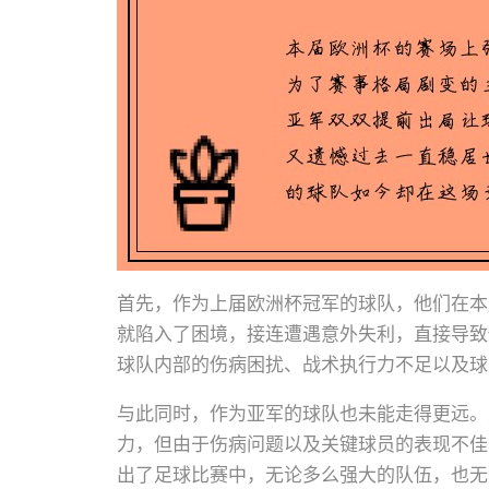
首先，作为上届欧洲杯冠军的球队，他们在本
就陷入了困境，接连遭遇意外失利，直接导致
球队内部的伤病困扰、战术执行力不足以及球
与此同时，作为亚军的球队也未能走得更远。
力，但由于伤病问题以及关键球员的表现不佳
出了足球比赛中，无论多么强大的队伍，也无