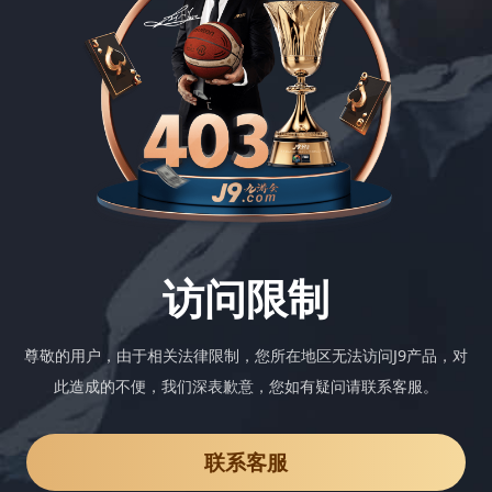
访问限制
尊敬的用户，由于相关法律限制，您所在地区无法访问J9产品，对
此造成的不便，我们深表歉意，您如有疑问请联系客服。
联系客服